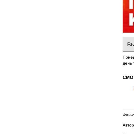
Понед
день 
СМО
Фан-с
Автор