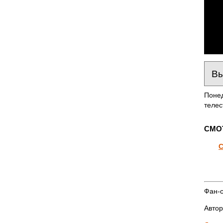
Понед
телес
СМО
С
Фан-с
Автор