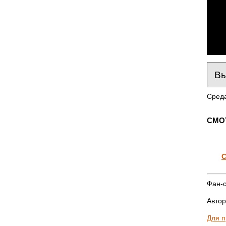
Среда
СМО
С
Фан-с
Автор
Для 