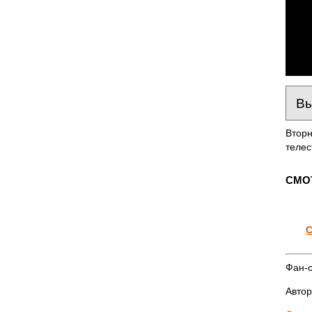
Вторн
телес
СМО
С
Фан-с
Автор