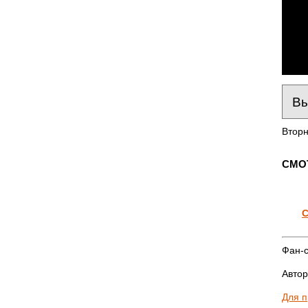
Вторн
СМО
С
Фан-с
Автор
Для 